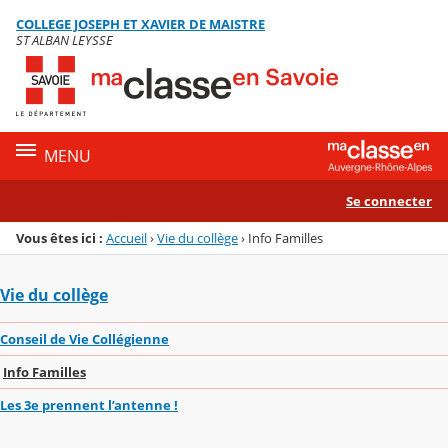
Panneau de gestion des cookies
COLLEGE JOSEPH ET XAVIER DE MAISTRE
Menu de la rubrique
Contenu
ST ALBAN LEYSSE
MENU
Se connecter
Vous êtes ici :
Accueil
›
Vie du collège
›
Info Familles
Vie du collège
Conseil de Vie Collégienne
Info Familles
Les 3e prennent l’antenne !