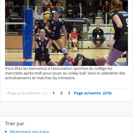
Vous êtes les bienvenus à l'association sportive du collège les
mercredis après-midi pour jouer au volley-ball. Voici le calendrier des
entraînements et matches du trimestre.
‹
Page précédente
(-/-)
1
2
3
Page suivante
(2/3)
›
Trier par
Récemment mis à jour