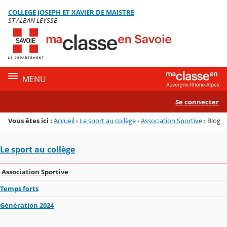
Panneau de gestion des cookies
COLLEGE JOSEPH ET XAVIER DE MAISTRE
Menu de la rubrique
Contenu
ST ALBAN LEYSSE
MENU
Se connecter
Vous êtes ici :
Accueil
›
Le sport au collège
›
Association Sportive
›
Blog
Le sport au collège
Association Sportive
Temps forts
Génération 2024