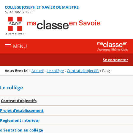
Panneau de gestion des cookies
COLLEGE JOSEPH ET XAVIER DE MAISTRE
Menu de la rubrique
Contenu
ST ALBAN LEYSSE
MENU
Se connecter
Vous êtes ici :
Accueil
›
Le collège
›
Contrat d'objectifs
›
Blog
Le collège
Contrat d'objectifs
Projet d'établissement
Règlement intérieur
orientation au collège