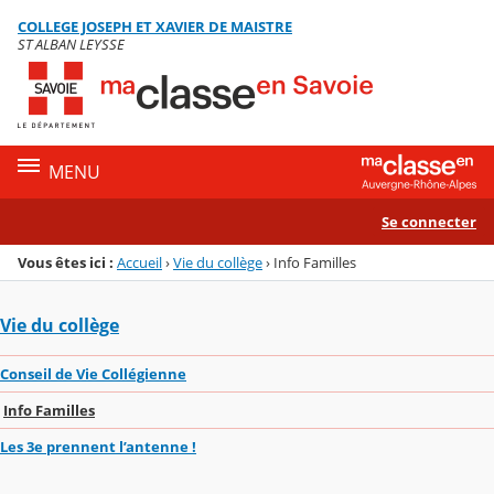
Panneau de gestion des cookies
COLLEGE JOSEPH ET XAVIER DE MAISTRE
Menu de la rubrique
Contenu
ST ALBAN LEYSSE
MENU
Se connecter
Vous êtes ici :
Accueil
›
Vie du collège
›
Info Familles
Vie du collège
Conseil de Vie Collégienne
Info Familles
Les 3e prennent l’antenne !