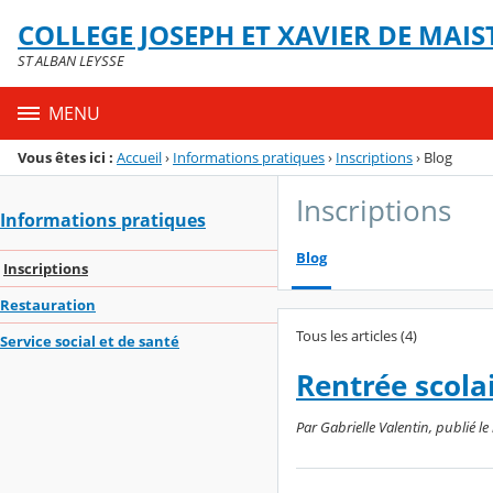
Panneau de gestion des cookies
COLLEGE JOSEPH ET XAVIER DE MAIS
Menu de la rubrique
Contenu
ST ALBAN LEYSSE
MENU
Vous êtes ici :
Accueil
›
Informations pratiques
›
Inscriptions
›
Blog
Inscriptions
Informations pratiques
Blog
Inscriptions
Restauration
Tous les articles (4)
Service social et de santé
Rentrée scola
Par Gabrielle Valentin, publié le 