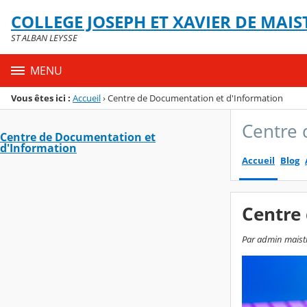
Panneau de gestion des cookies
COLLEGE JOSEPH ET XAVIER DE MAIS
Menu de la rubrique
Contenu
ST ALBAN LEYSSE
MENU
Vous êtes ici :
Accueil
›
Centre de Documentation et d'Information
Centre 
Centre de Documentation et
d'Information
Accueil
Blog
Centre
Par admin maistr