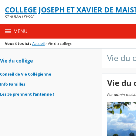
Panneau de gestion des cookies
COLLEGE JOSEPH ET XAVIER DE MAIS
Menu de la rubrique
Contenu
ST ALBAN LEYSSE
MENU
Vous êtes ici :
Accueil
›
Vie du collège
Vie du 
Vie du collège
Conseil de Vie Collégienne
Vie du 
Info Familles
Les 3e prennent l’antenne !
Par admin maistre