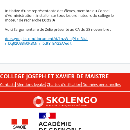
Initiative d'une représentante des élèves, membre du Conseil
d'Administration : installer sur tous les ordinateurs du collège le
moteur de recherche
ECOSIA
Voici l'argumentaire de Zélie présenté au CA du 28 novembre :
docs.google.com/document/d/1nzW-hJPLc_Bi4i-
r_Dq92U33h0KBMm_f5dtY_8iY23A/edit
COLLEGE JOSEPH ET XAVIER DE MAISTRE
Contacts
Mentions légales
Chartes d'utilisation
Données personnelles