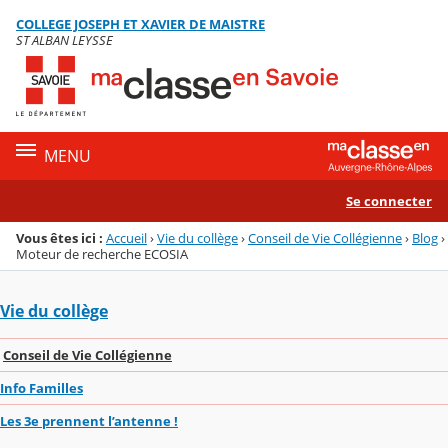
Panneau de gestion des cookies
COLLEGE JOSEPH ET XAVIER DE MAISTRE
Menu de la rubrique
Contenu
ST ALBAN LEYSSE
MENU
Se connecter
Vous êtes ici :
Accueil
›
Vie du collège
›
Conseil de Vie Collégienne
›
Blog
›
Moteur de recherche ECOSIA
Vie du collège
Conseil de Vie Collégienne
Info Familles
Les 3e prennent l’antenne !