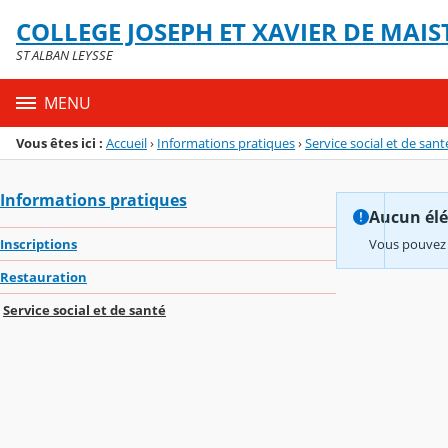
Panneau de gestion des cookies
COLLEGE JOSEPH ET XAVIER DE MAIS
Menu de la rubrique
Contenu
ST ALBAN LEYSSE
MENU
Vous êtes ici :
Accueil
›
Informations pratiques
›
Service social et de sant
Informations pratiques
Aucun élém
Inscriptions
Vous pouvez 
Restauration
Service social et de santé